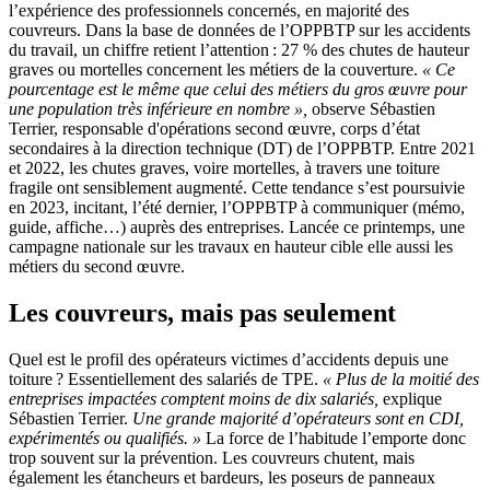
l’expérience des professionnels concernés, en majorité des
couvreurs. Dans la base de données de l’OPPBTP sur les accidents
du travail, un chiffre retient l’attention : 27 % des chutes de hauteur
graves ou mortelles concernent les métiers de la couverture.
«
Ce
pourcentage est le même que celui des métiers du gros œuvre pour
une population très inférieure en nombre
»,
observe Sébastien
Terrier, responsable d'opérations second œuvre, corps d’état
secondaires à la direction technique (DT) de l’OPPBTP. Entre 2021
et 2022, les chutes graves, voire mortelles, à travers une toiture
fragile ont sensiblement augmenté. Cette tendance s’est poursuivie
en 2023, incitant, l’été dernier, l’OPPBTP à communiquer (mémo,
guide, affiche…) auprès des entreprises. Lancée ce printemps, une
campagne nationale sur les travaux en hauteur cible elle aussi les
métiers du second œuvre.
Les couvreurs, mais pas seulement
Quel est le profil des opérateurs victimes d’accidents depuis une
toiture ? Essentiellement des salariés de TPE.
«
Plus de la moitié des
entreprises impactées comptent moins de dix salariés,
explique
Sébastien Terrier.
Une grande majorité d’opérateurs sont en CDI,
expérimentés ou qualifiés.
»
La force de l’habitude l’emporte donc
trop souvent sur la prévention. Les couvreurs chutent, mais
également les étancheurs et bardeurs, les poseurs de panneaux