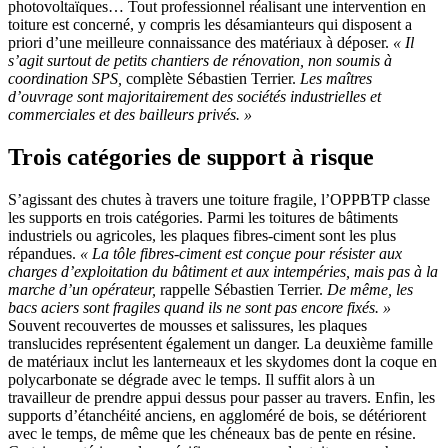
photovoltaïques… Tout professionnel réalisant une intervention en
toiture est concerné, y compris les désamianteurs qui disposent a
priori d’une meilleure connaissance des matériaux à déposer.
«
Il
s’agit surtout de petits chantiers de rénovation, non soumis à
coordination SPS,
complète Sébastien Terrier.
Les maîtres
d’ouvrage sont majoritairement des sociétés industrielles et
commerciales et des bailleurs privés.
»
Trois catégories de support à risque
S’agissant des chutes à travers une toiture fragile, l’OPPBTP classe
les supports en trois catégories. Parmi les toitures de bâtiments
industriels ou agricoles, les plaques fibres-ciment sont les plus
répandues.
«
La tôle fibres-ciment est conçue pour résister aux
charges d’exploitation du bâtiment et aux intempéries, mais pas à la
marche d’un opérateur,
rappelle Sébastien Terrier.
De même, les
bacs aciers sont fragiles quand ils ne sont pas encore fixés.
»
Souvent recouvertes de mousses et salissures, les plaques
translucides représentent également un danger. La deuxième famille
de matériaux inclut les lanterneaux et les skydomes dont la coque en
polycarbonate se dégrade avec le temps. Il suffit alors à un
travailleur de prendre appui dessus pour passer au travers. Enfin, les
supports d’étanchéité anciens, en aggloméré de bois, se détériorent
avec le temps, de même que les chéneaux bas de pente en résine.