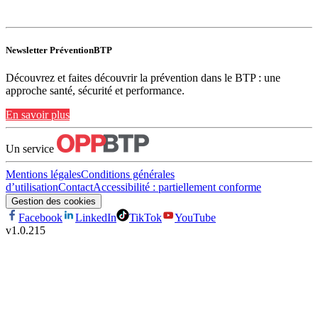
Newsletter PréventionBTP
Découvrez et faites découvrir la prévention dans le BTP : une
approche santé, sécurité et performance.
En savoir plus
Un service
Mentions légales
Conditions générales
d’utilisation
Contact
Accessibilité : partiellement conforme
Gestion des cookies
Facebook
LinkedIn
TikTok
YouTube
v
1.0.215