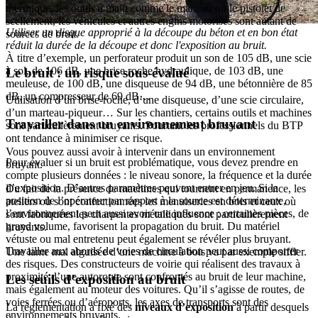
thermique, les outils à main comme le marteau ou le pistolet de
scellement, les véhicules et autres engins motorisés sont autant de
Utiliser un disque approprié à la découpe du béton et en bon état
sources de bruit.
réduit la durée de la découpe et donc l'exposition au bruit.
À titre d’exemple, un perforateur produit un son de 105 dB, une scie
à sol, de 106 dB, une brise roche hydraulique, de 103 dB, une
Le bruit : un risque sous-évalué
meuleuse, de 100 dB, une disqueuse de 94 dB, une bétonnière de 85
dB, un compresseur de 69 dB…
Utilisation d’un brise-roche, d’une disqueuse, d’une scie circulaire,
d’un marteau-piqueur… Sur les chantiers, certains outils et machines
Travailler dans un environnement bruyant
sont particulièrement bruyants. Pourtant les professionnels du BTP
ont tendance à minimiser ce risque.
Vous pouvez aussi avoir à intervenir dans un environnement
Pour évaluer si un bruit est problématique, vous devez prendre en
bruyant.
compte plusieurs données : le niveau sonore, la fréquence et la durée
d’exposition. D’autres paramètres peuvent entrer en jeu. Si la
Du fait de la présence de machines qui tournent en permanence, les
position de l’opérateur par rapport à la source est déterminante,
ateliers où sont confectionnées les menuiseries en bois et ceux où
l’environnement peut aussi avoir une influence : certaines pièces, de
sont fabriquées les charpentes métalliques sont particulièrement
grand volume, favorisent la propagation du bruit. Du matériel
bruyants.
vétuste ou mal entretenu peut également se révéler plus bruyant.
Travailler aux abords de voies de circulation peut aussi comporter
Une lame mal aiguisée d’une machine à bois va par exemple siffler.
des risques. Des constructeurs de voirie qui réalisent des travaux à
proximité d’une autoroute sont confrontés au bruit de leur machine,
Les seuils d’exposition au bruit
mais également au moteur des voitures. Qu’il s’agisse de routes, de
voies ferrées ou d’aéroports, les axes de transports sont des
La réglementation a fixé des
niveaux d’exposition
à partir desquels
environnements bruyants.