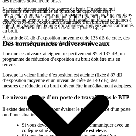
des mesures doivent être prises.
La coactivité peut aussi être source de bruit. Un peintre qui
Ces seuils sont déterminés en fonction de deux données :
intervient sur un mur tandis qu’un maçon utilise un perforateur dans
l’exposition moyenne quotidienne (notée Lex, 8h) et le niveau de
une pièce adjacente, un électricien qui installe un réseau de gaines à
crête, c’est-à-dire l’exposition instantanée à un bruit très court,
côté d’un charpentier équipé d’un marteau, sont eux aussi confrontés
comme celui d’un marteau sur de la tôle (notée Lp,c).
au bruit.
À partir de 81 db d’exposition moyenne et de 135 dB de crête, des
Des conséquences à divers niveaux
PICB doivent être mis à disposition des salariés.
Lorsque ces niveaux atteignent respectivement 85 et 137 dB, un
programme de réduction d’exposition au bruit doit être mis en
œuvre.
Lorsque la valeur limite d’exposition est atteinte (fixée à 87 dB
d’exposition moyenne et un niveau de crête de 140 dB), des
mesures de réduction du bruit doivent être immédiatement adoptées.
Le niveau sonore d’un poste de travail dans le BTP
Il existe des tests simples pour évaluer le
niveau sonore
d’un poste
ou d’une situation de travail :
Si vous devez élever la voix pour communiquer avec un
collègue situé à 1 mètre :
le risque est élevé
.
Si vous devez crier pour vous faire entendre d’un