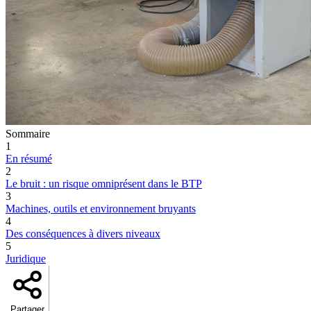
Sommaire
1
En résumé
2
Le bruit : un risque omniprésent dans le BTP
3
Machines, outils et environnement bruyants
4
Des conséquences à divers niveaux
5
Juridique
Partager