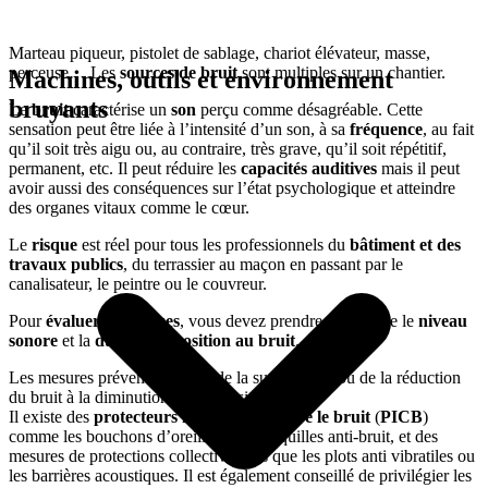
Marteau piqueur, pistolet de sablage, chariot élévateur, masse,
perceuse… Les
sources de bruit
sont multiples sur un chantier.
Machines, outils et environnement
bruyants
Le
bruit
caractérise un
son
perçu comme désagréable. Cette
sensation peut être liée à l’intensité d’un son, à sa
fréquence
, au fait
qu’il soit très aigu ou, au contraire, très grave, qu’il soit répétitif,
permanent, etc. Il peut réduire les
capacités auditives
mais il peut
avoir aussi des conséquences sur l’état psychologique et atteindre
des organes vitaux comme le cœur.
Le
risque
est réel pour tous les professionnels du
bâtiment et des
travaux publics
, du terrassier au maçon en passant par le
canalisateur, le peintre ou le couvreur.
Pour
évaluer les risques
, vous devez prendre en compte le
niveau
sonore
et la
durée d’exposition au bruit
.
Les mesures préventives vont de la suppression ou de la réduction
du bruit à la diminution de l’exposition.
Il existe des
protecteurs individuels contre le bruit
(
PICB
)
comme les bouchons d’oreille ou les coquilles anti-bruit, et des
mesures de protections collectives tels que les plots anti vibratiles ou
les barrières acoustiques. Il est également conseillé de privilégier les