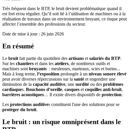
Très fréquent dans le BTP, le bruit devient problématique quand il
est fort et/ou régulier. Qu’il soit lié à l’utilisation de machines ou à la
réalisation de travaux dans un environnement bruyant, ce risque peut
affecter l’ensemble des professions du secteur.
Date de mise à jour :
26 juin 2026
En résumé
Le
bruit
fait partie du quotidien des
artisans
et
salariés du BTP
.
Sur les
chantiers
et dans les
ateliers
, de nombreux outils et
machines sont
bruyants
: meuleuses, marteaux, scies et burins...
Mais à long terme,
l’exposition
prolongée à un
niveau sonore élevé
peut avoir diverses répercussions sur la
santé
et engendrer une
diminution de la
capacité auditive
, une
surdité
ou des
problèmes
cardiaque
s.
Bouchons d’oreille
,
casques
et
coquilles anti-bruit
,
barrières acoustiques
… Il existe divers dispositifs de
protection
.
Les
protections auditive
s constituent l'une des solutions pour se
protéger du bruit
.
Le bruit : un risque omniprésent dans le