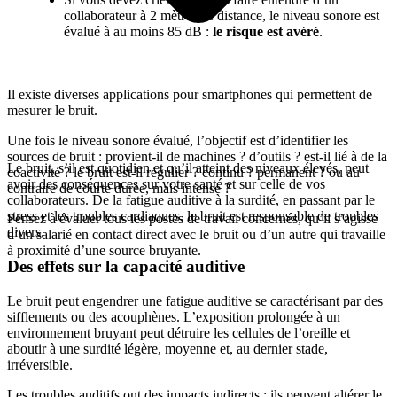
collaborateur à 2 mètres de distance, le niveau sonore est
évalué à au moins 85 dB :
le risque est avéré
.
A noter
Il existe diverses applications pour smartphones qui permettent de
mesurer le bruit.
Une fois le niveau sonore évalué, l’objectif est d’identifier les
sources de bruit : provient-il de machines ? d’outils ? est-il lié à de la
Le bruit, s’il est quotidien et qu’il atteint des niveaux élevés, peut
coactivité ? le bruit est-il régulier ? continu ? permanent ? ou au
avoir des conséquences sur votre santé et sur celle de vos
contraire de courte durée, mais intense ?
collaborateurs. De la fatigue auditive à la surdité, en passant par le
stress et les troubles cardiaques, le bruit est responsable de troubles
Pensez à évaluer tous les postes de travail concernés, qu’il s’agisse
divers.
d’un salarié en contact direct avec le bruit ou d’un autre qui travaille
à proximité d’une source bruyante.
Des effets sur la capacité auditive
Le bruit peut engendrer une fatigue auditive se caractérisant par des
sifflements ou des acouphènes. L’exposition prolongée à un
environnement bruyant peut détruire les cellules de l’oreille et
aboutir à une surdité légère, moyenne et, au dernier stade,
irréversible.
Les troubles auditifs ont des impacts indirects : ils peuvent altérer le