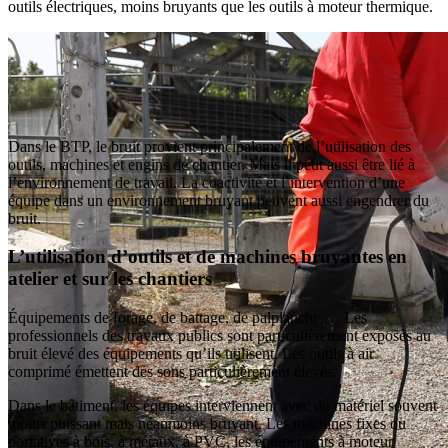
outils électriques, moins bruyants que les outils à moteur thermique.
Dans le BTP, le bruit provient principalement de l’utilisation des
outils, machines et engins de chantier. Mais il peut aussi être lié à
l’environnement de travail. La coactivité et l’intervention d’une
équipe dans un environnement bruyant peuvent aussi engendrer du
bruit.
L’utilisation d’outils et de machines bruyantes en
atelier et sur les chantiers
Équipements de forage, de battage, de palplanche,… Les
professionnels des travaux publics sont particulièrement exposés au
bruit élevé des équipements qu’ils utilisent. Les outils à air
comprimé émettent des sons particulièrement élevés.
Dans le bâtiment, les équipes interviennent avec du matériel souvent
moins puissant mais néanmoins bruyant. Les machines fixes ou
portatives à bois, à métaux, à PVC, les équipements à moteur