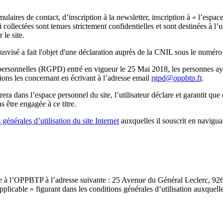
rmulaires de contact, d’inscription à la newsletter, inscription à « l’esp
llectées sont tenues strictement confidentielles et sont destinées à l’u
 le site.
é susvisé a fait l'objet d'une déclaration auprès de la CNIL sous le numé
rsonnelles (RGPD) entré en vigueur le 25 Mai 2018, les personnes ay
ions les concernant en écrivant à l’adresse email
rgpd@oppbtp.fr
.
era dans l’espace personnel du site, l’utilisateur déclare et garantit qu
être engagée à ce titre.
 générales d’utilisation du site Internet
auxquelles il souscrit en navigua
sée à l’OPPBTP à l’adresse suivante : 25 Avenue du Général Leclerc, 92
licable » figurant dans les conditions générales d’utilisation auxquelles