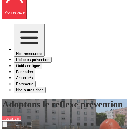
Mon espace
Nos ressources
Réflexes prévention
Outils en ligne
Formation
Actualités
Baromètre
Nos autres sites
Adoptons le réflexe prévention
Découvrir