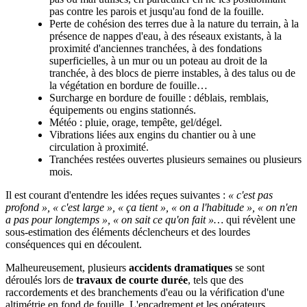
pas contre les parois et jusqu'au fond de la fouille.
Perte de cohésion des terres due à la nature du terrain, à la
présence de nappes d'eau, à des réseaux existants, à la
proximité d'anciennes tranchées, à des fondations
superficielles, à un mur ou un poteau au droit de la
tranchée, à des blocs de pierre instables, à des talus ou de
la végétation en bordure de fouille…
Surcharge en bordure de fouille : déblais, remblais,
équipements ou engins stationnés.
Météo : pluie, orage, tempête, gel/dégel.
Vibrations liées aux engins du chantier ou à une
circulation à proximité.
Tranchées restées ouvertes plusieurs semaines ou plusieurs
mois.
Il est courant d'entendre les idées reçues suivantes :
«
c'est pas
profond
», «
c'est large
», «
ça tient
», «
on a l'habitude
», «
on n'en
a pas pour longtemps
», «
on sait ce qu'on fait
»…
qui révèlent une
sous-estimation des éléments déclencheurs et des lourdes
conséquences qui en découlent.
Malheureusement, plusieurs
accidents dramatiques
se sont
déroulés lors de
travaux de courte durée
, tels que des
raccordements et des branchements d'eau ou la vérification d'une
altimétrie en fond de fouille. L'encadrement et les opérateurs