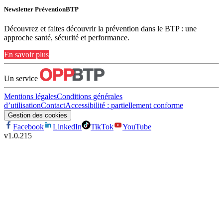
Newsletter PréventionBTP
Découvrez et faites découvrir la prévention dans le BTP : une
approche santé, sécurité et performance.
En savoir plus
Un service
Mentions légales
Conditions générales
d’utilisation
Contact
Accessibilité : partiellement conforme
Gestion des cookies
Facebook
LinkedIn
TikTok
YouTube
v
1.0.215