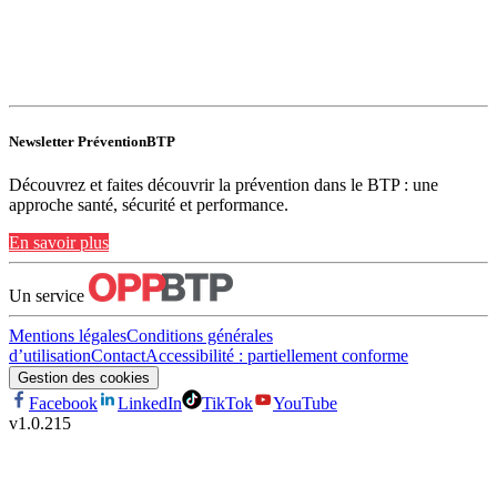
Newsletter PréventionBTP
Découvrez et faites découvrir la prévention dans le BTP : une
approche santé, sécurité et performance.
En savoir plus
Un service
Mentions légales
Conditions générales
d’utilisation
Contact
Accessibilité : partiellement conforme
Gestion des cookies
Facebook
LinkedIn
TikTok
YouTube
v
1.0.215