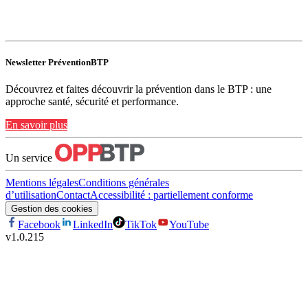
Newsletter PréventionBTP
Découvrez et faites découvrir la prévention dans le BTP : une
approche santé, sécurité et performance.
En savoir plus
Un service
Mentions légales
Conditions générales
d’utilisation
Contact
Accessibilité : partiellement conforme
Gestion des cookies
Facebook
LinkedIn
TikTok
YouTube
v
1.0.215