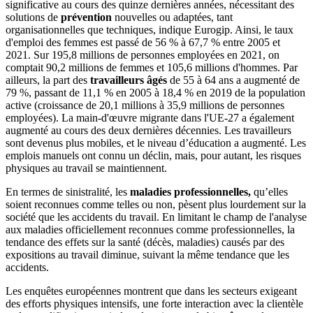
significative au cours des quinze dernières années, nécessitant des
solutions de
prévention
nouvelles ou adaptées, tant
organisationnelles que techniques, indique Eurogip. Ainsi, le taux
d'emploi des femmes est passé de 56 % à 67,7 % entre 2005 et
2021. Sur 195,8 millions de personnes employées en 2021, on
comptait 90,2 millions de femmes et 105,6 millions d'hommes. Par
ailleurs, la part des
travailleurs âgés
de 55 à 64 ans a augmenté de
79 %, passant de 11,1 % en 2005 à 18,4 % en 2019 de la population
active (croissance de 20,1 millions à 35,9 millions de personnes
employées). La main-d'œuvre migrante dans l'UE-27 a également
augmenté au cours des deux dernières décennies. Les travailleurs
sont devenus plus mobiles, et le niveau d’éducation a augmenté. Les
emplois manuels ont connu un déclin, mais, pour autant, les risques
physiques au travail se maintiennent.
En termes de sinistralité, les
maladies professionnelles,
qu’elles
soient reconnues comme telles ou non, pèsent plus lourdement sur la
société que les accidents du travail. En limitant le champ de l'analyse
aux maladies officiellement reconnues comme professionnelles, la
tendance des effets sur la santé (décès, maladies) causés par des
expositions au travail diminue, suivant la même tendance que les
accidents.
Les enquêtes européennes montrent que dans les secteurs exigeant
des efforts physiques intensifs, une forte interaction avec la clientèle