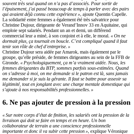
souvent très seul quand on n’a pas d’associés. Pour sortir de
l’épuisement, j’ai passé beaucoup de temps à parler avec des pairs
qui avaient déjà connu cette expérience
»
, ajoute Quentin Capelle.
La solidarité entre femmes a également été très salvatrice pour
Christine Dujour, dirigeante de Verand’Innov 33 en Aquitaine, qui
emploie sept salariés. Pendant un an et demi, un différend
commercial leur a miné, à son conjoint et à elle, le moral.
«
On ne
dormait plus, ça tournait en boucle. C’est compliqué quand il faut
tenir son rôle de chef d’entreprise.
»
Christine Dujour sera aidée par Amarok, mais également par le
groupe, qu’elle préside, de femmes dirigeantes au sein de la FFB de
Gironde.
«
Psychologiquement, ça m’a vraiment aidée. Nous, les
femmes dirigeantes du BTP, sommes parfois sous-estimées. Quand
on s’adresse à moi, on me demande si le patron est là, sans jamais
me demander si je suis la gérante. Il faut se battre pour asseoir sa
légitimité, tout en jonglant avec une charge mentale domestique qui
s’ajoute à nos responsabilités professionnelles
.
»
6. Ne pas ajouter de pression à la pression
«
Sur notre corps d’état de finition, les salariés ont la pression de la
livraison qui doit se faire en temps et en heure. Un bon
collaborateur de terrain a une conscience professionnelle
importante et donc il va subir cette pression
»
, explique Véronique