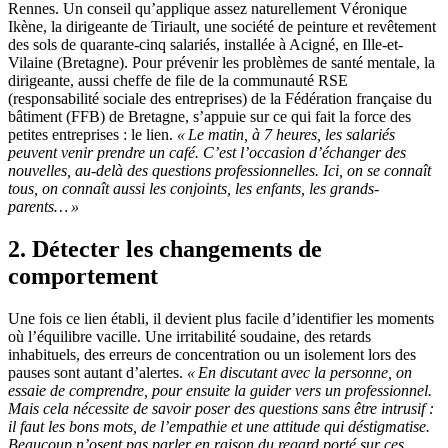
Rennes. Un conseil qu’applique assez naturellement Véronique
Ikène, la dirigeante de Tiriault, une société de peinture et revêtement
des sols de quarante-cinq salariés, installée à Acigné, en Ille-et-
Vilaine (Bretagne). Pour prévenir les problèmes de santé mentale, la
dirigeante, aussi cheffe de file de la communauté RSE
(responsabilité sociale des entreprises) de la Fédération française du
bâtiment (FFB) de Bretagne, s’appuie sur ce qui fait la force des
petites entreprises : le lien.
«
Le matin, à 7
heures, les salariés
peuvent venir prendre un café. C’est l’occasion d’échanger des
nouvelles, au-delà des questions professionnelles. Ici, on se connaît
tous, on connaît aussi les conjoints, les enfants, les grands-
parents…
»
2. Détecter les changements de
comportement
Une fois ce lien établi, il devient plus facile d’identifier les moments
où l’équilibre vacille. Une irritabilité soudaine, des retards
inhabituels, des erreurs de concentration ou un isolement lors des
pauses sont autant d’alertes.
«
En discutant avec la personne, on
essaie de comprendre, pour ensuite la guider vers un professionnel.
Mais cela nécessite de savoir poser des questions sans être intrusif
:
il faut les bons mots, de l’empathie et une attitude qui déstigmatise.
Beaucoup n’osent pas parler en raison du regard porté sur ces