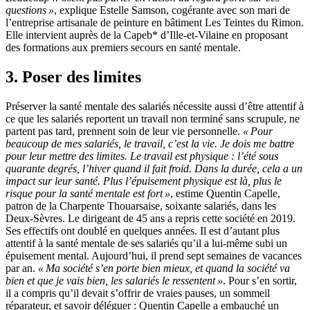
questions
»
, explique Estelle Samson, cogérante avec son mari de
l’entreprise artisanale de peinture en bâtiment Les Teintes du Rimon.
Elle intervient auprès de la Capeb* d’Ille-et-Vilaine en proposant
des formations aux premiers secours en santé mentale.
3. Poser des limites
Préserver la santé mentale des salariés nécessite aussi d’être attentif à
ce que les salariés reportent un travail non terminé sans scrupule, ne
partent pas tard, prennent soin de leur vie personnelle.
«
Pour
beaucoup de mes salariés, le travail, c’est la vie. Je dois me battre
pour leur mettre des limites. Le travail est physique
: l’été sous
quarante degrés, l’hiver quand il fait froid. Dans la durée, cela a un
impact sur leur santé. Plus l’épuisement physique est là, plus le
risque pour la santé mentale est fort
»
, estime Quentin Capelle,
patron de la Charpente Thouarsaise, soixante salariés, dans les
Deux-Sèvres. Le dirigeant de 45 ans a repris cette société en 2019.
Ses effectifs ont doublé en quelques années. Il est d’autant plus
attentif à la santé mentale de ses salariés qu’il a lui-même subi un
épuisement mental. Aujourd’hui, il prend sept semaines de vacances
par an.
«
Ma société s’en porte bien mieux, et quand la société va
bien et que je vais bien, les salariés le ressentent
»
. Pour s’en sortir,
il a compris qu’il devait s’offrir de vraies pauses, un sommeil
réparateur, et savoir déléguer : Quentin Capelle a embauché un