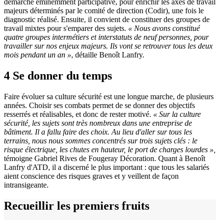
démarche éminemment participative, pour enrichir les axes de travail
majeurs déterminés par le comité de direction (Codir), une fois le
diagnostic réalisé. Ensuite, il convient de constituer des groupes de
travail mixtes pour s'emparer des sujets.
«
Nous avons constitué
quatre groupes intermétiers et interstatuts de neuf personnes, pour
travailler sur nos enjeux majeurs. Ils vont se retrouver tous les deux
mois pendant un an
»
, détaille Benoît Lanfry.
4
Se donner du temps
Faire évoluer sa culture sécurité est une longue marche, de plusieurs
années. Choisir ses combats permet de se donner des objectifs
resserrés et réalisables, et donc de rester motivé.
«
Sur la culture
sécurité, les sujets sont très nombreux dans une entreprise de
bâtiment. Il a fallu faire des choix. Au lieu d'aller sur tous les
terrains, nous nous sommes concentrés sur trois sujets clés
: le
risque électrique, les chutes en hauteur, le port de charges lourdes
»,
témoigne Gabriel Rives de Fougeray Décoration. Quant à Benoît
Lanfry d'ATD, il a discerné le plus important : que tous les salariés
aient conscience des risques graves et y veillent de façon
intransigeante.
Recueillir les premiers fruits