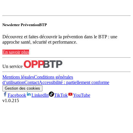
Newsletter PréventionBTP
Découvrez et faites découvrir la prévention dans le BTP : une
approche santé, sécurité et performance.
En savoir plus
Un service
Mentions légales
Conditions générales
d’utilisation
Contact
Accessibilité : partiellement conforme
Gestion des cookies
Facebook
LinkedIn
TikTok
YouTube
v
1.0.215