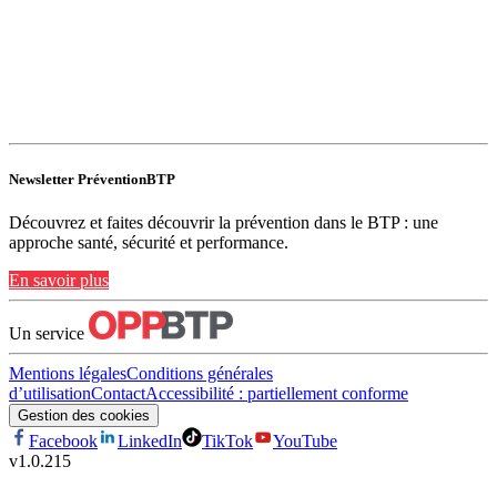
Newsletter PréventionBTP
Découvrez et faites découvrir la prévention dans le BTP : une
approche santé, sécurité et performance.
En savoir plus
Un service
Mentions légales
Conditions générales
d’utilisation
Contact
Accessibilité : partiellement conforme
Gestion des cookies
Facebook
LinkedIn
TikTok
YouTube
v
1.0.215