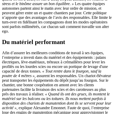
stress et le binôme assure un bon équilibre.
»
Les quatre équipes
autonomes partent ainsi le matin avec leur ordre de mission, et
peuvent gérer entre un et quatre chantiers par jour. Cette politique
n’apporte que des avantages de l’avis des responsables. Elle limite le
turn-over en fidélisant les compagnons dont les modes opératoires
sont parfois millimétrés, car chacun sait comment travaille son alter
ego.
Du matériel performant
Afin d’assurer les meilleures conditions de travail à ses équipes,
l’entreprise a investi dans du matériel et des équipements : palans
électriques, lève-matériaux, tréteaux à crémaillères pour lever les
profilés ou les lourdes scies ou encore un portique de levage d'une
capacité de deux tonnes.
«
Tout rentre dans le fourgon, sauf la
poutre de 4 mètres
»,
assurent les responsables. Un chariot élévateur
peut transporter les équipements du dépôt jusqu’au fourgon. Sur le
chantier, une bonne coopération en amont avec les clients
partenaires facilite la livraison des scies et des carotteuses au plus
près des travaux à réaliser.
«
Quand ils ont des grues, ils montent le
matériel sur les balcons ou les toitures. Ils nous mettent parfois à
disposition des chariots de manutention dont ils se servent pour leur
activité
»,
explique Alexandre Emonnet. Faute de quoi, l’entreprise
loue des engins de manutention mécanique pour approvisionner le