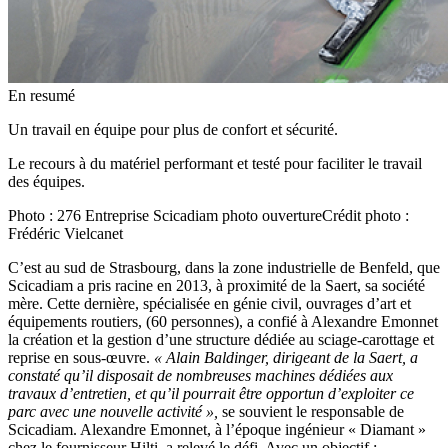
En resumé
Un travail en équipe pour plus de confort et sécurité.
Le recours à du matériel performant et testé pour faciliter le travail
des équipes.
Photo :
276 Entreprise Scicadiam photo ouverture
Crédit photo :
Frédéric Vielcanet
C’est au sud de Strasbourg, dans la zone industrielle de Benfeld, que
Scicadiam a pris racine en 2013, à proximité de la Saert, sa société
mère. Cette dernière, spécialisée en génie civil, ouvrages d’art et
équipements routiers, (60 personnes), a confié à Alexandre Emonnet
la création et la gestion d’une structure dédiée au sciage-carottage et
reprise en sous-œuvre.
«
Alain Baldinger, dirigeant de la Saert, a
constaté qu’il disposait de nombreuses machines dédiées aux
travaux d’entretien, et qu’il pourrait être opportun d’exploiter ce
parc avec une nouvelle activité
»,
se souvient le responsable de
Scicadiam. Alexandre Emonnet, à l’époque ingénieur « Diamant »
chez le fournisseur Hilti, a relevé le défi. Avec un objectif :