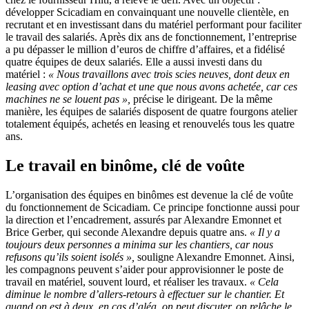
développer Scicadiam en convainquant une nouvelle clientèle, en
recrutant et en investissant dans du matériel performant pour faciliter
le travail des salariés. Après dix ans de fonctionnement, l’entreprise
a pu dépasser le million d’euros de chiffre d’affaires, et a fidélisé
quatre équipes de deux salariés. Elle a aussi investi dans du
matériel :
«
Nous travaillons avec trois scies neuves, dont deux en
leasing avec option d’achat et une que nous avons achetée, car ces
machines ne se louent pas
»,
précise le dirigeant. De la même
manière, les équipes de salariés disposent de quatre fourgons atelier
totalement équipés, achetés en leasing et renouvelés tous les quatre
ans.
Le travail en binôme, clé de voûte
L’organisation des équipes en binômes est devenue la clé de voûte
du fonctionnement de Scicadiam. Ce principe fonctionne aussi pour
la direction et l’encadrement, assurés par Alexandre Emonnet et
Brice Gerber, qui seconde Alexandre depuis quatre ans.
«
Il y a
toujours deux personnes a minima sur les chantiers, car nous
refusons qu’ils soient isolés
»,
souligne Alexandre Emonnet. Ainsi,
les compagnons peuvent s’aider pour approvisionner le poste de
travail en matériel, souvent lourd, et réaliser les travaux.
«
Cela
diminue le nombre d’allers-retours à effectuer sur le chantier. Et
quand on est à deux, en cas d’aléa, on peut discuter, on relâche le