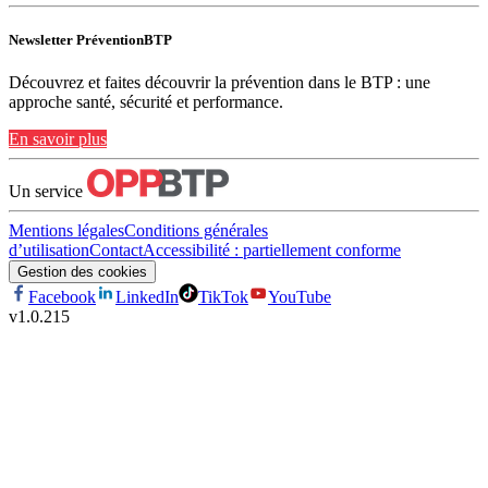
Newsletter PréventionBTP
Découvrez et faites découvrir la prévention dans le BTP : une
approche santé, sécurité et performance.
En savoir plus
Un service
Mentions légales
Conditions générales
d’utilisation
Contact
Accessibilité : partiellement conforme
Gestion des cookies
Facebook
LinkedIn
TikTok
YouTube
v
1.0.215