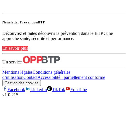
Newsletter PréventionBTP
Découvrez et faites découvrir la prévention dans le BTP : une
approche santé, sécurité et performance.
En savoir plus
Un service
Mentions légales
Conditions générales
d’utilisation
Contact
Accessibilité : partiellement conforme
Gestion des cookies
Facebook
LinkedIn
TikTok
YouTube
v
1.0.215