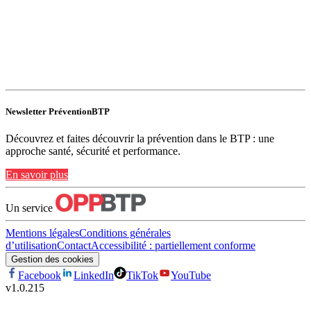
Newsletter PréventionBTP
Découvrez et faites découvrir la prévention dans le BTP : une
approche santé, sécurité et performance.
En savoir plus
Un service
Mentions légales
Conditions générales
d’utilisation
Contact
Accessibilité : partiellement conforme
Gestion des cookies
Facebook
LinkedIn
TikTok
YouTube
v
1.0.215