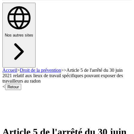
Nos autres sites
Accueil
>
Droit de la prévention
>
>
Article 5 de l'arrêté du 30 juin
2021 relatif aux lieux de travail spécifiques pouvant exposer des
travailleurs au radon
<
Retour
Article 5 de l'arrêté du 30 juin