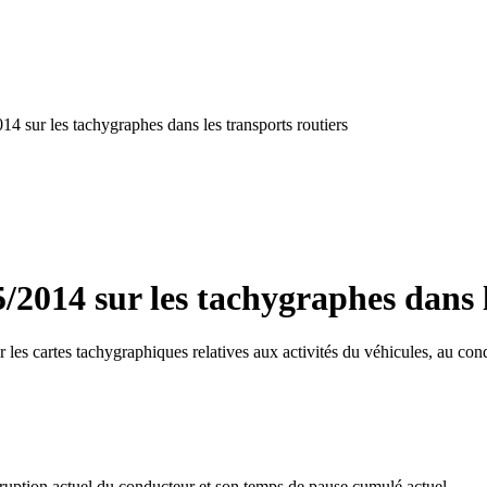
4 sur les tachygraphes dans les transports routiers
/2014 sur les tachygraphes dans l
 les cartes tachygraphiques relatives aux activités du véhicules, au co
erruption actuel du conducteur et son temps de pause cumulé actuel,