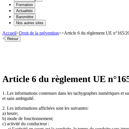
Formation
Actualités
Baromètre
Nos autres sites
Accueil
>
Droit de la prévention
>
>
Article 6 du règlement UE n°165/201
<
Retour
Article 6 du règlement UE n°165
1. Les informations contenues dans les tachygraphes numériques et sur
et sans ambiguïté.
2. Les informations affichées sont les suivantes:
a) heure;
b) mode de fonctionnement;
c) activité du conducteur :
— si l’activité en cours est la conduite, le temps de conduite sans int