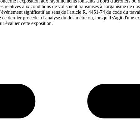
concerne l'exposition aux rayonnements ionisants à bord d'aéronefs ou d'
s relatives aux conditions de vol soient transmises à l'organisme de dosi
'événement significatif au sens de l'article R. 4451-74 du code du travail
e ce dernier procède à l'analyse du dosimètre ou, lorsqu'il s'agit d'une
ur évaluer cette exposition.