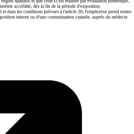
engins spatiaux et que celle-ci est réalisée par évaluation numérique,
métrie accrédité, dès la fin de la période d'exposition.
 et dans les conditions prévues à l'article 28, l'employeur prend toutes
 exposition interne ou d'une contamination cutanée, auprès du médecin