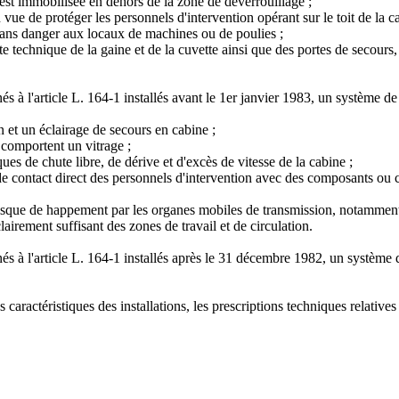
e est immobilisée en dehors de la zone de déverrouillage ;
e de protéger les personnels d'intervention opérant sur le toit de la ca
 sans danger aux locaux de machines ou de poulies ;
site technique de la gaine et de la cuvette ainsi que des portes de secou
à l'article L. 164-1 installés avant le 1er janvier 1983, un système de c
n et un éclairage de secours en cabine ;
 comportent un vitrage ;
es de chute libre, de dérive et d'excès de vitesse de la cabine ;
de contact direct des personnels d'intervention avec des composants ou
 risque de happement par les organes mobiles de transmission, notamment 
airement suffisant des zones de travail et de circulation.
 à l'article L. 164-1 installés après le 31 décembre 1982, un système de 
caractéristiques des installations, les prescriptions techniques relatives 