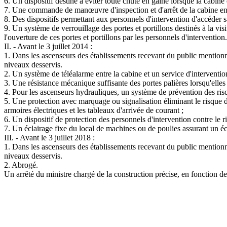
6. Un dispositif destiné à éviter toute chute en gaine lorsque la cabin
7. Une commande de manœuvre d'inspection et d'arrêt de la cabine en vu
8. Des dispositifs permettant aux personnels d'intervention d'accéder
9. Un système de verrouillage des portes et portillons destinés à la vi
l'ouverture de ces portes et portillons par les personnels d'intervention.
II. - Avant le 3 juillet 2014 :
1. Dans les ascenseurs des établissements recevant du public mentionnés 
niveaux desservis.
2. Un système de téléalarme entre la cabine et un service d'interventio
3. Une résistance mécanique suffisante des portes palières lorsqu'elles
4. Pour les ascenseurs hydrauliques, un système de prévention des risqu
5. Une protection avec marquage ou signalisation éliminant le risque 
armoires électriques et les tableaux d'arrivée de courant ;
6. Un dispositif de protection des personnels d'intervention contre le
7. Un éclairage fixe du local de machines ou de poulies assurant un écl
III. - Avant le 3 juillet 2018 :
1. Dans les ascenseurs des établissements recevant du public mentionnés
niveaux desservis.
2. Abrogé.
Un arrêté du ministre chargé de la construction précise, en fonction des 