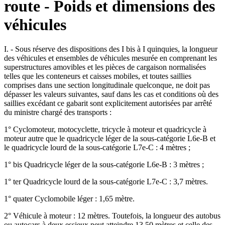
route - Poids et dimensions des
véhicules
I. - Sous réserve des dispositions des I bis à I quinquies, la longueur
des véhicules et ensembles de véhicules mesurée en comprenant les
superstructures amovibles et les pièces de cargaison normalisées
telles que les conteneurs et caisses mobiles, et toutes saillies
comprises dans une section longitudinale quelconque, ne doit pas
dépasser les valeurs suivantes, sauf dans les cas et conditions où des
saillies excédant ce gabarit sont explicitement autorisées par arrêté
du ministre chargé des transports :
1° Cyclomoteur, motocyclette, tricycle à moteur et quadricycle à
moteur autre que le quadricycle léger de la sous-catégorie L6e-B et
le quadricycle lourd de la sous-catégorie L7e-C : 4 mètres ;
1° bis Quadricycle léger de la sous-catégorie L6e-B : 3 mètres ;
1° ter Quadricycle lourd de la sous-catégorie L7e-C : 3,7 mètres.
1° quater Cyclomobile léger : 1,65 mètre.
2° Véhicule à moteur : 12 mètres. Toutefois, la longueur des autobus
ou autocars à deux essieux peut atteindre 13,50 mètres et celle des