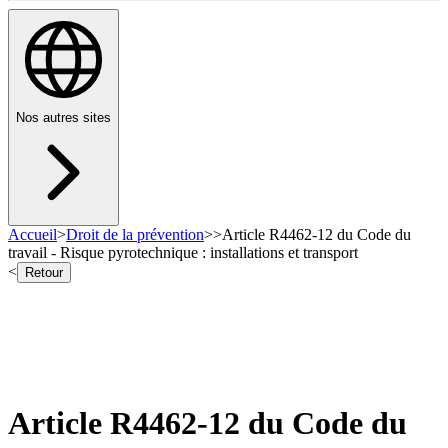
Nos autres sites
Accueil
>
Droit de la prévention
>
>
Article R4462-12 du Code du
travail - Risque pyrotechnique : installations et transport
<
Retour
Article R4462-12 du Code du