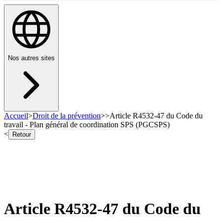
Nos autres sites
Accueil
>
Droit de la prévention
>
>
Article R4532-47 du Code du
travail - Plan général de coordination SPS (PGCSPS)
<
Retour
Article R4532-47 du Code du