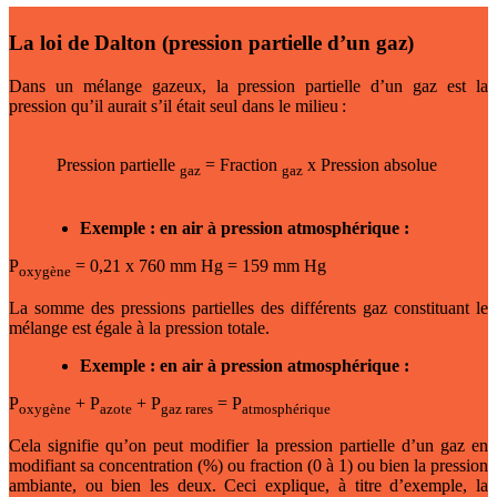
La loi de Dalton
(pression partielle d’un gaz)
Dans un mélange gazeux, la pression partielle d’un gaz est la
pression qu’il aurait s’il était seul dans le milieu :
Pression partielle
= Fraction
x Pression absolue
gaz
gaz
Exemple
: en air à pression atmosphérique
:
P
= 0,21 x 760 mm Hg = 159 mm Hg
oxygène
La somme des pressions partielles des différents gaz constituant le
mélange est égale à la pression totale.
Exemple
: en air à pression atmosphérique
:
P
+ P
+ P
= P
oxygène
azote
gaz rares
atmosphérique
Cela signifie qu’on peut modifier la pression partielle d’un gaz en
modifiant sa concentration (%) ou fraction (0 à 1) ou bien la pression
ambiante, ou bien les deux. Ceci explique, à titre d’exemple, la