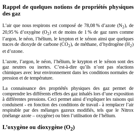
Rappel de quelques notions de propriétés physiques
des gaz
L’air que nous respirons est composé de 78,08 % d’azote (N
), de
2
20,95 % d’oxygène (O
) et de moins de 1 % de gaz rares comme
2
l’argon, le néon, l’hélium, le krypton et le xénon ainsi que quelques
traces de dioxyde de carbone (CO
), de méthane, d’hydrogène (H
)
2
2
et d’ozone.
L’azote, l’argon, le néon, l’hélium, le krypton et le xénon sont des
gaz neutres ou inertes. C’est-à-dire qu’ils n’ont pas réactions
chimiques avec leur environnement dans les conditions normales de
pression et de température.
La connaissance des propriétés physiques des gaz permet de
comprendre les différents effets des gaz inhalés lors d’une exposition
à différentes pressions. Ceci permet ainsi d’expliquer les raisons qui
conduisent - en fonction des conditions de travail - à remplacer l’air
respirable par des mélanges gazeux modifiés, tels que le Nitrox
(mélange azote – oxygène) ou bien l’utilisation de l’hélium.
L’oxygène ou dioxygène (O
)
2