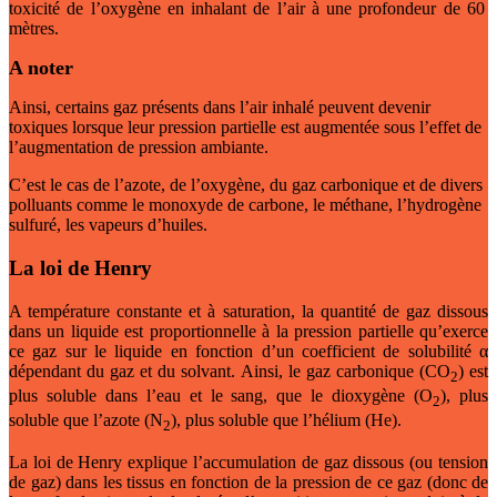
toxicité de l’oxygène en inhalant de l’air à une profondeur de 60
mètres.
A noter
Ainsi, certains gaz présents dans l’air inhalé peuvent devenir
toxiques lorsque leur pression partielle est augmentée sous l’effet de
l’augmentation de pression ambiante.
C’est le cas de l’azote, de l’oxygène, du gaz carbonique et de divers
polluants comme le monoxyde de carbone, le méthane, l’hydrogène
sulfuré, les vapeurs d’huiles.
La loi de Henry
A température constante et à saturation, la quantité de gaz dissous
dans un liquide est proportionnelle à la pression partielle qu’exerce
ce gaz sur le liquide en fonction d’un coefficient de solubilité α
dépendant du gaz et du solvant. Ainsi, le gaz carbonique (CO
) est
2
plus soluble dans l’eau et le sang, que le dioxygène (O
), plus
2
soluble que l’azote (N
), plus soluble que l’hélium (He).
2
La loi de Henry explique l’accumulation de gaz dissous (ou tension
de gaz) dans les tissus en fonction de la pression de ce gaz (donc de