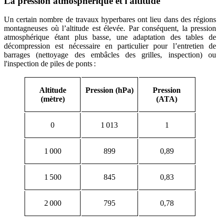
La pression atmosphérique et l'altitude
Un certain nombre de travaux hyperbares ont lieu dans des régions
montagneuses où l’altitude est élevée. Par conséquent, la pression
atmosphérique étant plus basse, une adaptation des tables de
décompression est nécessaire en particulier pour l’entretien de
barrages (nettoyage des embâcles des grilles, inspection) ou
l'inspection de piles de ponts :
Altitude
Pression (hPa)
Pression
(mètre)
(ATA)
0
1 013
1
1 000
899
0,89
1 500
845
0,83
2 000
795
0,78