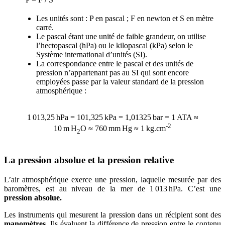
Les unités sont : P en pascal ; F en newton et S en mètre
carré.
Le pascal étant une unité de faible grandeur, on utilise
l’hectopascal (hPa) ou le kilopascal (kPa) selon le
Système international d’unités (SI).
La correspondance entre le pascal et des unités de
pression n’appartenant pas au SI qui sont encore
employées passe par la valeur standard de la pression
atmosphérique :
1 013,25 hPa = 101,325 kPa = 1,01325 bar = 1 ATA ≈
-2
10 m H
O ≈ 760 mm Hg ≈ 1 kg.cm
2
La pression absolue et la pression relative
L’air atmosphérique exerce une pression, laquelle mesurée par des
baromètres, est au niveau de la mer de 1 013 hPa. C’est une
pression absolue.
Les instruments qui mesurent la pression dans un récipient sont des
manomètres
. Ils évaluent la différence de pression entre le contenu