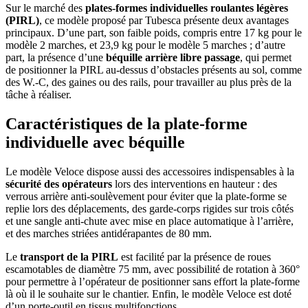
Sur le marché des
plates-formes individuelles roulantes légères
(PIRL)
, ce modèle proposé par Tubesca présente deux avantages
principaux. D’une part, son faible poids, compris entre 17 kg pour le
modèle 2 marches, et 23,9 kg pour le modèle 5 marches ; d’autre
part, la présence d’une
béquille arrière libre passage
, qui permet
de positionner la PIRL au-dessus d’obstacles présents au sol, comme
des W.-C, des gaines ou des rails, pour travailler au plus près de la
tâche à réaliser.
Caractéristiques de la plate-forme
individuelle avec béquille
Le modèle Veloce dispose aussi des accessoires indispensables à la
sécurité des opérateurs
lors des interventions en hauteur : des
verrous arrière anti-soulèvement pour éviter que la plate-forme se
replie lors des déplacements, des garde-corps rigides sur trois côtés
et une sangle anti-chute avec mise en place automatique à l’arrière,
et des marches striées antidérapantes de 80 mm.
Le
transport de la PIRL
est facilité par la présence de roues
escamotables de diamètre 75 mm, avec possibilité de rotation à 360°
pour permettre à l’opérateur de positionner sans effort la plate-forme
là où il le souhaite sur le chantier. Enfin, le modèle Veloce est doté
d’un porte-outil en tissus multifonctions.