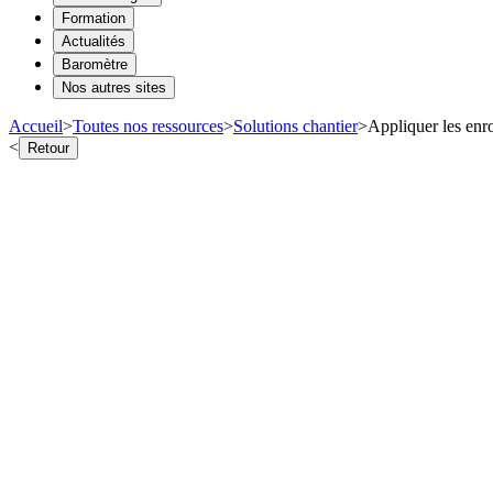
Formation
Actualités
Baromètre
Nos autres sites
Accueil
>
Toutes nos ressources
>
Solutions chantier
>
Appliquer les enr
<
Retour