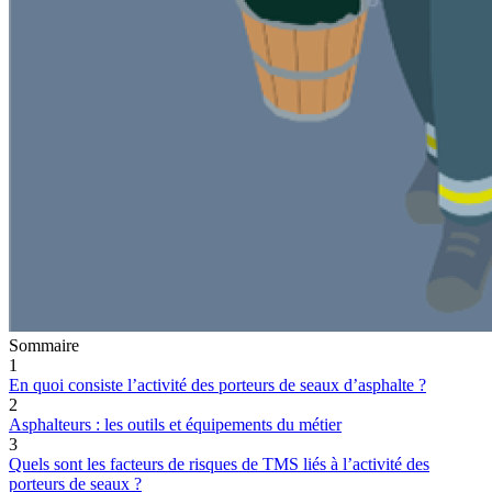
Sommaire
1
En quoi consiste l’activité des porteurs de seaux d’asphalte ?
2
Asphalteurs : les outils et équipements du métier
3
Quels sont les facteurs de risques de TMS liés à l’activité des
porteurs de seaux ?