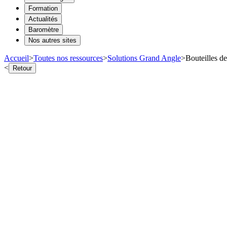
Formation
Actualités
Baromètre
Nos autres sites
Accueil
>
Toutes nos ressources
>
Solutions Grand Angle
>
Bouteilles de 
<
Retour