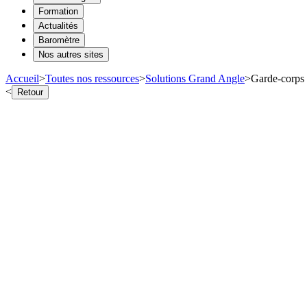
Formation
Actualités
Baromètre
Nos autres sites
Accueil
>
Toutes nos ressources
>
Solutions Grand Angle
>
Garde-corps 
<
Retour