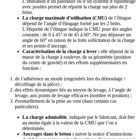
L’utilisation d’un palonnier ou d’un système d’équilibrage
avec poulies permet de répartir la charge sur plus de 2
brins.
La charge maximale d’utilisation (
CMU)
de l’élingue
dépend de l’angle d’élingage formé par les 2 brins.
L’étiquette de l’élingue indique la CMU pour des angles
courants : de 0 à 45° et de 45 à 60°. Ne pas dépasser un
angle de 60° en raison de la forte sollicitation de la charge
et ses points d’ancrage.
Caractérisation de la charge à lever :
elle
dépend de la
masse de la charge à soulever, de sa géométrie (position
du centre de gravité) et des efforts supplémentaires en
fonction :
de l’adhérence au moule (engendrés lors du démoulage /
décoffrage de la pièce) ;
des effets dynamiques liés au moyen de levage, à l’angle de
levage, aux points de levage efficaces (nombre et position) ;
éventuellement de la prise au vent (dans certains cas
particuliers).
La
charge admissible
, indiquée par le fabricant, doit être
au moins égale à la valeur de la CMU que l’on a
déterminée.
Ancrages dans le béton :
suivre la notice d’instructions