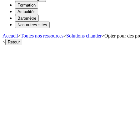
Formation
Actualités
Baromètre
Nos autres sites
Accueil
>
Toutes nos ressources
>
Solutions chantier
>
Opter pour des pr
<
Retour