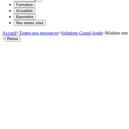
Formation
Actualités
Baromètre
Nos autres sites
Accueil
>
Toutes nos ressources
>
Solutions Grand Angle
>
Réaliser une 
<
Retour