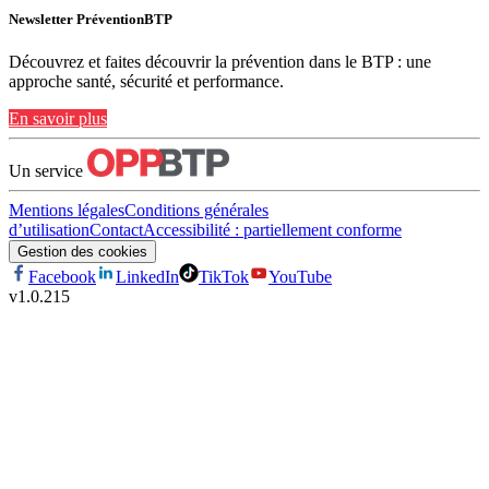
Newsletter PréventionBTP
Découvrez et faites découvrir la prévention dans le BTP : une
approche santé, sécurité et performance.
En savoir plus
Un service
Mentions légales
Conditions générales
d’utilisation
Contact
Accessibilité : partiellement conforme
Gestion des cookies
Facebook
LinkedIn
TikTok
YouTube
v
1.0.215