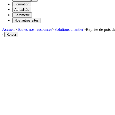
Formation
Actualités
Baromètre
Nos autres sites
Accueil
>
Toutes nos ressources
>
Solutions chantier
>
Reprise de pots de
<
Retour