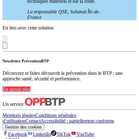
techniques matériels et sur la route.
La responsable QSE, Solumat Île-de-
France
En lien avec cette solution
Newsletter PréventionBTP
Découvrez et faites découvrir la prévention dans le BTP : une
approche santé, sécurité et performance.
En savoir plus
Un service
Mentions légales
Conditions générales
d’utilisation
Contact
Accessibilité : partiellement conforme
Gestion des cookies
Facebook
LinkedIn
TikTok
YouTube