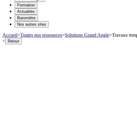
Formation
Actualités
Baromètre
Nos autres sites
Accueil
>
Toutes nos ressources
>
Solutions Grand Angle
>
Travaux tempo
<
Retour