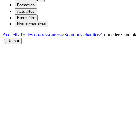
Formation
Actualités
Baromètre
Nos autres sites
Accueil
>
Toutes nos ressources
>
Solutions chantier
>
Tunnelier : une p
<
Retour