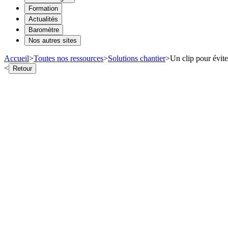
Formation
Actualités
Baromètre
Nos autres sites
Accueil
>
Toutes nos ressources
>
Solutions chantier
>
Un clip pour évite
<
Retour