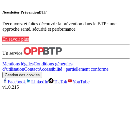
Newsletter PréventionBTP
Découvrez et faites découvrir la prévention dans le BTP : une
approche santé, sécurité et performance.
En savoir plus
Un service
Mentions légales
Conditions générales
d’utilisation
Contact
Accessibilité : partiellement conforme
Gestion des cookies
Facebook
LinkedIn
TikTok
YouTube
v
1.0.215