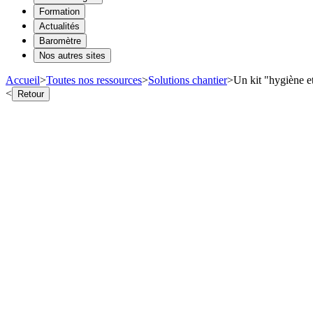
Formation
Actualités
Baromètre
Nos autres sites
Accueil
>
Toutes nos ressources
>
Solutions chantier
>
Un kit "hygiène et
<
Retour