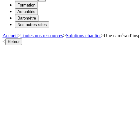
Formation
Actualités
Baromètre
Nos autres sites
Accueil
>
Toutes nos ressources
>
Solutions chantier
>
Une caméra d’insp
<
Retour