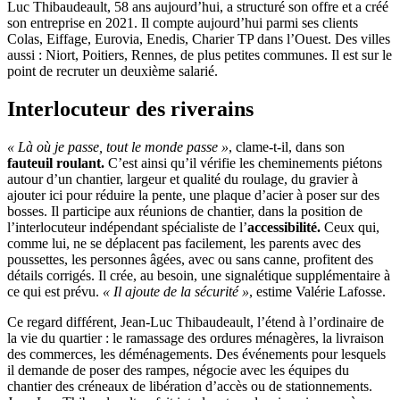
Luc Thibaudeault, 58 ans aujourd’hui, a structuré son offre et a créé
son entreprise en 2021. Il compte aujourd’hui parmi ses clients
Colas, Eiffage, Eurovia, Enedis, Charier TP dans l’Ouest. Des villes
aussi : Niort, Poitiers, Rennes, de plus petites communes. Il est sur le
point de recruter un deuxième salarié.
Interlocuteur des riverains
«
Là où je passe, tout le monde passe
»
, clame-t-il, dans son
fauteuil roulant.
C’est ainsi qu’il vérifie les cheminements piétons
autour d’un chantier, largeur et qualité du roulage, du gravier à
ajouter ici pour réduire la pente, une plaque d’acier à poser sur des
bosses. Il participe aux réunions de chantier, dans la position de
l’interlocuteur indépendant spécialiste de l’
accessibilité.
Ceux qui,
comme lui, ne se déplacent pas facilement, les parents avec des
poussettes, les personnes âgées, avec ou sans canne, profitent des
détails corrigés. Il crée, au besoin, une signalétique supplémentaire à
ce qui est prévu.
«
Il ajoute de la sécurité
»
, estime Valérie Lafosse.
Ce regard différent, Jean-Luc Thibaudeault, l’étend à l’ordinaire de
la vie du quartier : le ramassage des ordures ménagères, la livraison
des commerces, les déménagements. Des événements pour lesquels
il demande de poser des rampes, négocie avec les équipes du
chantier des créneaux de libération d’accès ou de stationnements.