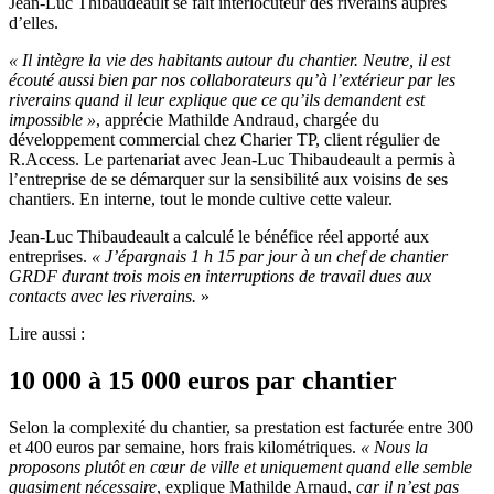
Jean-Luc Thibaudeault se fait interlocuteur des riverains auprès
d’elles.
«
Il intègre la vie des habitants autour du chantier. Neutre, il est
écouté aussi bien par nos collaborateurs qu’à l’extérieur par les
riverains quand il leur explique que ce qu’ils demandent est
impossible
»
, apprécie Mathilde Andraud, chargée du
développement commercial chez Charier TP, client régulier de
R.Access. Le partenariat avec Jean-Luc Thibaudeault a permis à
l’entreprise de se démarquer sur la sensibilité aux voisins de ses
chantiers. En interne, tout le monde cultive cette valeur.
Jean-Luc Thibaudeault a calculé le bénéfice réel apporté aux
entreprises.
«
J’épargnais 1
h
15 par jour à un chef de chantier
GRDF durant trois mois en interruptions de travail dues aux
contacts avec les riverains.
»
Lire aussi :
10 000 à 15 000 euros par chantier
Selon la complexité du chantier, sa prestation est facturée entre 300
et 400 euros par semaine, hors frais kilométriques.
«
Nous la
proposons plutôt en cœur de ville et uniquement quand elle semble
quasiment nécessaire
, explique Mathilde Arnaud,
car il n’est pas