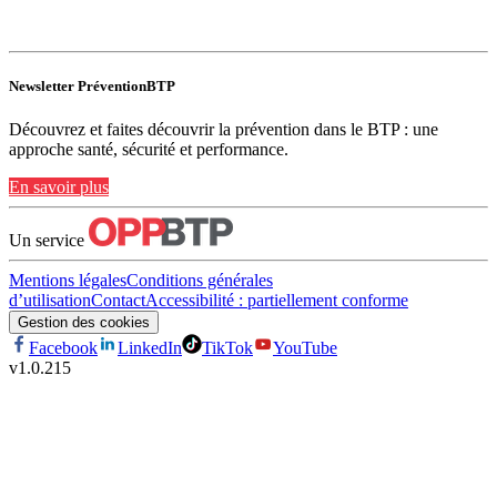
Newsletter PréventionBTP
Découvrez et faites découvrir la prévention dans le BTP : une
approche santé, sécurité et performance.
En savoir plus
Un service
Mentions légales
Conditions générales
d’utilisation
Contact
Accessibilité : partiellement conforme
Gestion des cookies
Facebook
LinkedIn
TikTok
YouTube
v
1.0.215