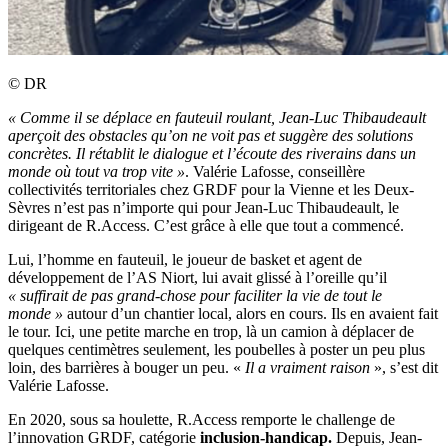
©
DR
«
Comme il se déplace en fauteuil roulant, Jean-Luc Thibaudeault
aperçoit des obstacles qu’on ne voit pas et suggère des solutions
concrètes. Il rétablit le dialogue et l’écoute des riverains dans un
monde où tout va trop vite
»
. Valérie Lafosse, conseillère
collectivités territoriales chez GRDF pour la Vienne et les Deux-
Sèvres n’est pas n’importe qui pour Jean-Luc Thibaudeault, le
dirigeant de R.Access. C’est grâce à elle que tout a commencé.
Lui, l’homme en fauteuil, le joueur de basket et agent de
développement de l’AS Niort, lui avait glissé à l’oreille qu’il
«
suffirait de pas grand-chose pour faciliter la vie de tout le
monde
»
autour d’un chantier local, alors en cours. Ils en avaient fait
le tour. Ici, une petite marche en trop, là un camion à déplacer de
quelques centimètres seulement, les poubelles à poster un peu plus
loin, des barrières à bouger un peu. «
Il a vraiment raison
», s’est dit
Valérie Lafosse.
En 2020, sous sa houlette, R.Access remporte le challenge de
l’innovation GRDF, catégorie
inclusion-handicap.
Depuis, Jean-