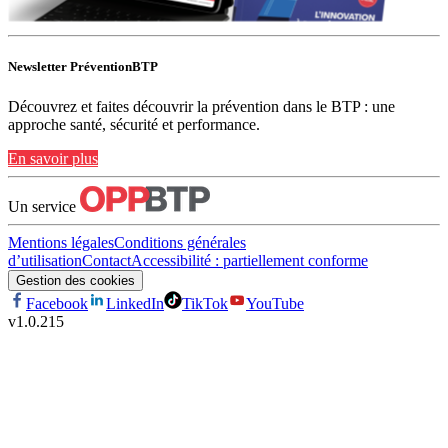
Newsletter PréventionBTP
Découvrez et faites découvrir la prévention dans le BTP : une
approche santé, sécurité et performance.
En savoir plus
Un service
Mentions légales
Conditions générales
d’utilisation
Contact
Accessibilité : partiellement conforme
Gestion des cookies
Facebook
LinkedIn
TikTok
YouTube
v
1.0.215