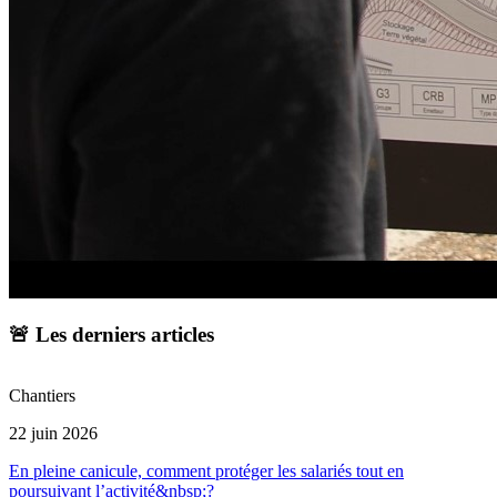
🚨 Les derniers articles
Chantiers
C
22 juin 2026
2
En pleine canicule, comment protéger les salariés tout en
C
poursuivant l’activité&nbsp;?
l