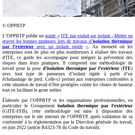
©
OPPBTP
L’OPPBTP publie un
guide «
ITE par enduit sur isolant - Mettre en
œuvre les bonnes pratiques lors de travaux d’
isolation thermique
par l’extérieur
avec un isolant rigide
»
. Au moment où les
entreprises sont de plus en plus nombreuses à réaliser des travaux
d'ITE, ce guide les accompagne pour intégrer la prévention des
risques dans leurs pratiques. Il comprend une méthodologie de
travail pour la pose
d’isolation thermique par l’extérieur
(
ITE
)
avec tout type de panneaux d’isolant rigide à partir d’un
échafaudage de pied. Celle-ci permet aux entreprises confrontées à
cette situation de travail d’être protégées contre les chutes de hauteur
tout en facilitant le geste métier.
Élaborée par l’OPPBTP et les organisations professionnelles, en
particulier le Groupement
isolation thermique par l’extérieur
(GITE-FFB), cette méthodologie est mise à disposition des
entreprises sur le site internet de l’OPPBTP, après validation de sa
conformité à la réglementation par la Direction générale du travail,
en juin 2022 (article R4323-78 du Code du travail).