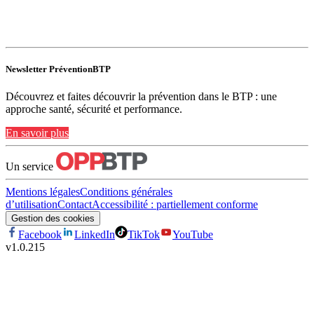
Newsletter PréventionBTP
Découvrez et faites découvrir la prévention dans le BTP : une
approche santé, sécurité et performance.
En savoir plus
Un service
Mentions légales
Conditions générales
d’utilisation
Contact
Accessibilité : partiellement conforme
Gestion des cookies
Facebook
LinkedIn
TikTok
YouTube
v
1.0.215