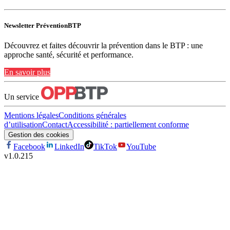
Newsletter PréventionBTP
Découvrez et faites découvrir la prévention dans le BTP : une
approche santé, sécurité et performance.
En savoir plus
Un service
Mentions légales
Conditions générales
d’utilisation
Contact
Accessibilité : partiellement conforme
Gestion des cookies
Facebook
LinkedIn
TikTok
YouTube
v
1.0.215