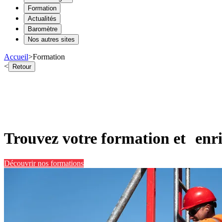
Formation
Actualités
Baromètre
Nos autres sites
Accueil
>
Formation
<
Retour
Trouvez votre formation et enri
Découvrir nos formations