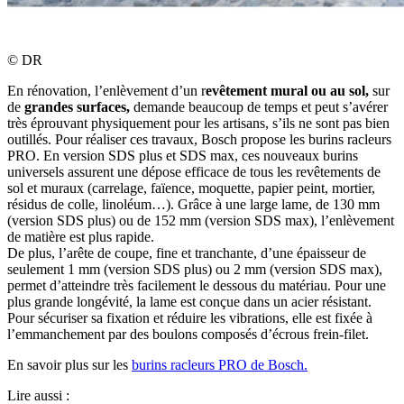
©
DR
En rénovation, l’enlèvement d’un r
evêtement mural ou au sol,
sur
de
grandes surfaces,
demande beaucoup de temps et peut s’avérer
très éprouvant physiquement pour les artisans, s’ils ne sont pas bien
outillés. Pour réaliser ces travaux, Bosch propose les burins racleurs
PRO. En version SDS plus et SDS max, ces nouveaux burins
universels assurent une dépose efficace de tous les revêtements de
sol et muraux (carrelage, faïence, moquette, papier peint, mortier,
résidus de colle, linoléum…). Grâce à une large lame, de 130 mm
(version SDS plus) ou de 152 mm (version SDS max), l’enlèvement
de matière est plus rapide.
De plus, l’arête de coupe, fine et tranchante, d’une épaisseur de
seulement 1 mm (version SDS plus) ou 2 mm (version SDS max),
permet d’atteindre très facilement le dessous du matériau. Pour une
plus grande longévité, la lame est conçue dans un acier résistant.
Pour sécuriser sa fixation et réduire les vibrations, elle est fixée à
l’emmanchement par des boulons composés d’écrous frein-filet.
En savoir plus sur les
burins racleurs PRO de Bosch.
Lire aussi :