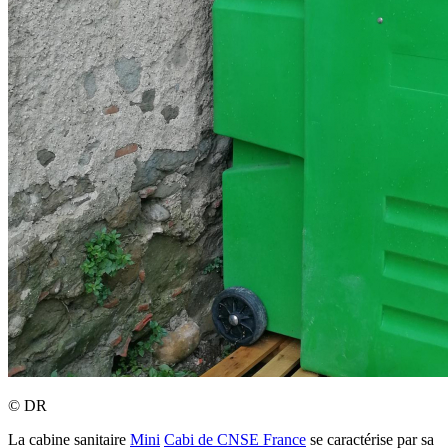
©
DR
La cabine sanitaire
Mini
Cabi de CNSE France
se caractérise par sa